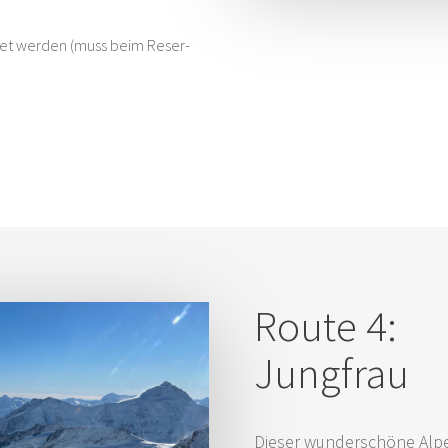
­tet wer­den (muss beim Reser­
Rou­te 4:
Jung­frau
Die­ser wun­der­schö­ne Alp