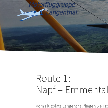
Rou­te 1:
Napf – Emmen­tal
Vom Flug­platz Lan­gen­thal flie­gen Sie R