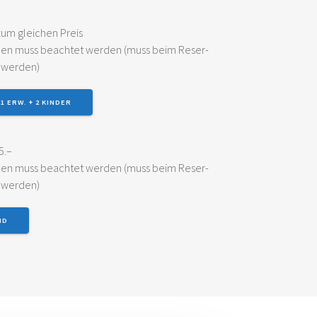
 zum glei­chen Preis
o­nen muss beach­tet wer­den (muss beim Reser­
n werden)
1 ERW. + 2 KIN­DER
5.–
o­nen muss beach­tet wer­den (muss beim Reser­
n werden)
ND