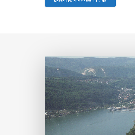
BESTEL­LEN FÜR 2 ERW. + 1 KIND