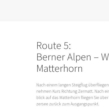
Rou­te 5:
Ber­ner Alpen – Wa
Mat­ter­horn
Nach einem lan­gen Steig­flug über­flie­g
neh­men Kurs Rich­tung Zer­matt. Nach e
blick auf das Mat­ter­horn flie­gen Sie über
zer­see zurück zum Ausgangspunkt.