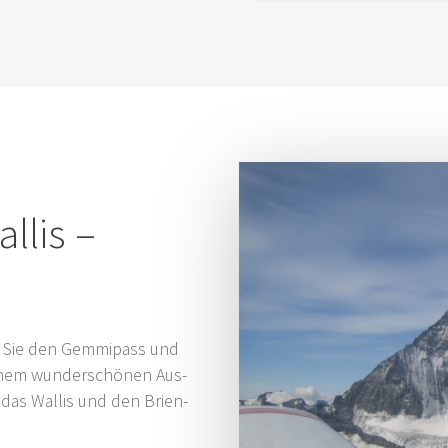
l­lis –
en Sie den Gemmi­pass und
inem wun­der­schö­nen Aus­
 das Wal­lis und den Bri­en­