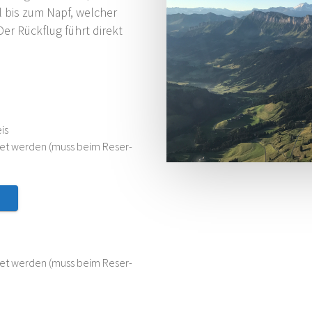
l bis zum Napf, wel­cher
er Rück­flug führt direkt
eis
­tet wer­den (muss beim Reser­
­tet wer­den (muss beim Reser­