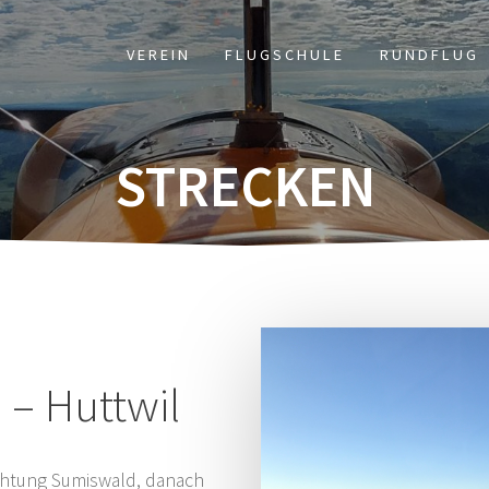
VER­EIN
FLUG­SCHU­LE
RUND­FLUG
STRE­CKEN
 – Huttwil
ich­tung Sumis­wald, danach