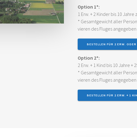
Opti­on 1*:
1 Erw. + 2 Kin­der bis 10 Jah­re
* Gesamt­ge­wicht aller Per­s
vie­ren des Flu­ges ange­ge­be
BESTEL­LEN FÜR 2 ERW. ODER 
Opti­on 2*:
2 Erw. + 1 Kind bis 10 Jah­re + 2
* Gesamt­ge­wicht aller Per­s
vie­ren des Flu­ges ange­ge­be
BESTEL­LEN FÜR 2 ERW. + 1 KI