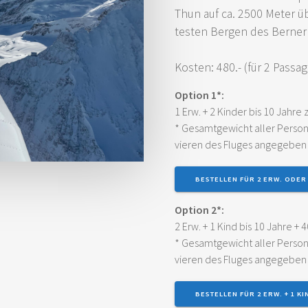
Thun auf ca. 2500 Meter ü
tes­ten Ber­gen des Ber­ne
Kos­ten: 480.- (für 2 Passag
Opti­on 1*:
1 Erw. + 2 Kin­der bis 10 Jah­re
* Gesamt­ge­wicht aller Per­s
vie­ren des Flu­ges ange­ge­be
BESTEL­LEN FÜR 2 ERW. ODER 
Opti­on 2*:
2 Erw. + 1 Kind bis 10 Jah­re + 4
* Gesamt­ge­wicht aller Per­s
vie­ren des Flu­ges ange­ge­be
BESTEL­LEN FÜR 2 ERW. + 1 KI