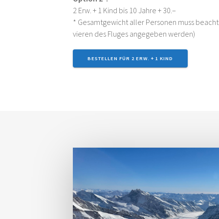
2 Erw. + 1 Kind bis 10 Jah­re + 30.–
* Gesamt­ge­wicht aller Per­so­nen muss beach
vie­ren des Flu­ges ange­ge­ben werden)
BESTEL­LEN FÜR 2 ERW. + 1 KIND