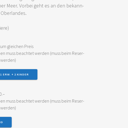
ber Meer. Vor­bei geht es an den bekann­
r Oberlandes.
iere)
 zum glei­chen Preis
o­nen muss beach­tet wer­den (muss beim Reser­
n werden)
1 ERW. + 2 KIN­DER
0.–
o­nen muss beach­tet wer­den (muss beim Reser­
n werden)
ND