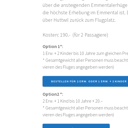
über die anstei­gen­den Emmen­tal­erhü­ge
die höchs­te Erhe­bung im Emmen­tal ist. D
über Hutt­wil zurück zum Flugplatz.
Kos­ten: 190.- (für 2 Passagiere)
Opti­on 1*:
1 Erw. + 2 Kin­der bis 10 Jah­re zum glei­chen Pr
* Gesamt­ge­wicht aller Per­so­nen muss beach
vie­ren des Flu­ges ange­ge­ben werden)
BESTEL­LEN FÜR 2 ERW. ODER 1 ERW. + 2 KIN­DER
Option2 *:
2 Erw. + 1 Kind bis 10 Jah­re + 20.–
* Gesamt­ge­wicht aller Per­so­nen muss beach
vie­ren des Flu­ges ange­ge­ben werden)