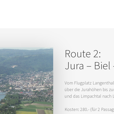
Rou­te 2:
Jura – Biel
Vom Flug­platz Lan­gen­thal
über die Jura­hö­hen bis zu
und das Lim­pach­tal nach 
Kos­ten: 280.- (für 2 Passag