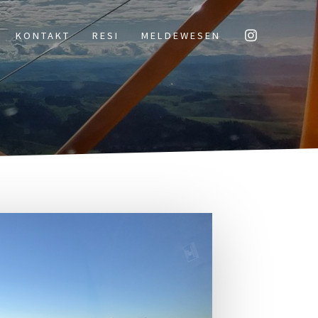
KON­TAKT
RESI
MEL­DE­WE­SEN