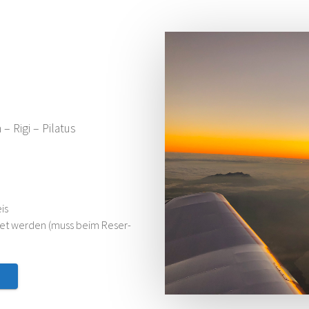
n
– Rigi – Pilatus
eis
­tet wer­den (muss beim Reser­